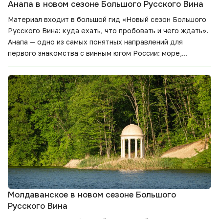
Анапа в новом сезоне Большого Русского Вина
Материал входит в большой гид
«Новый сезон Большого
Русского Вина: куда ехать, что пробовать и чего ждать».
Анапа — одно из самых понятных направлений для
первого знакомства с винным югом России: море,
виноградники, дегустации и маршруты, которые легко
встроить в отпуск. Собрали главное о винодельнях,
планах сезона и винах, на которые стоит обратить
внимание.
Молдаванское в новом сезоне Большого
Русского Вина