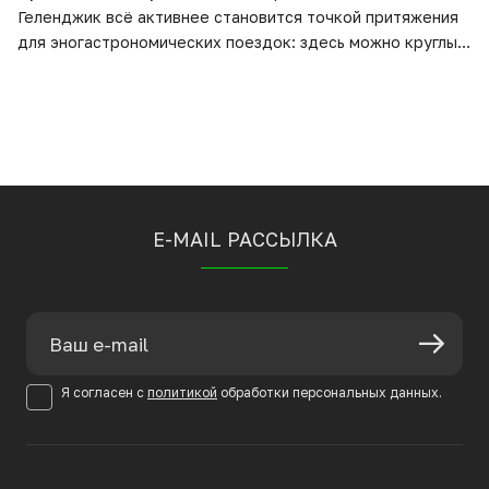
Геленджик всё активнее становится точкой притяжения
для эногастрономических поездок: здесь можно круглый
год посещать винодельни, знакомиться с разными
микротерруарами Южного Причерноморья и совмещать
дегустации с морским отдыхом. В этом материале — что
нового у виноделен региона и какие вина стоит
попробовать в новом сезоне.
E-MAIL РАССЫЛКА
Я согласен с
политикой
обработки персональных данных.