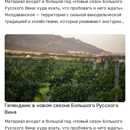
Материал входит в большой гид
«Новый сезон Большого
Русского Вина: куда ехать, что пробовать и чего ждать».
Молдаванское — территория с сильной винодельческой
традицией и хозяйствами, которые развивают энотуризм,
гастрономические форматы и новые линейки вин. В этом
материале — что меняется в регионе, какие вина стоит
попробовать и зачем включить Долину Лефкадия в
маршрут нового сезона.
Геленджик в новом сезоне Большого Русского
Вина
Материал входит в большой гид
«Новый сезон Большого
Русского Вина: куда ехать, что пробовать и чего ждать».