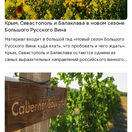
Крым, Севастополь и Балаклава в новом сезоне
Большого Русского Вина
Материал входит в большой гид
«Новый сезон Большого
Русского Вина: куда ехать, что пробовать и чего ждать».
Крым, Севастополь и Балаклава остаются одними из
самых выразительных направлений российского винного
туризма. В этом материале — винодельни региона, новые
планы сезона, маршруты для гостей и вина, которые
стоит попробовать.