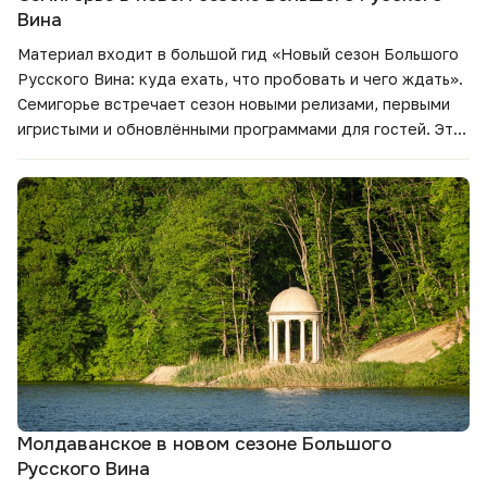
Вина
Материал входит в большой гид
«Новый сезон Большого
Русского Вина: куда ехать, что пробовать и чего ждать».
Семигорье встречает сезон новыми релизами, первыми
игристыми и обновлёнными программами для гостей. Это
направление для тех, кто хочет увидеть винный регион в
развитии, познакомиться с семейным хозяйством и
попробовать вина, связанные с конкретным местом.
Молдаванское в новом сезоне Большого
Русского Вина