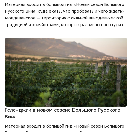
Материал входит в большой гид
«Новый сезон Большого
Русского Вина: куда ехать, что пробовать и чего ждать».
Молдаванское — территория с сильной винодельческой
традицией и хозяйствами, которые развивают энотуризм,
гастрономические форматы и новые линейки вин. В этом
материале — что меняется в регионе, какие вина стоит
попробовать и зачем включить Долину Лефкадия в
маршрут нового сезона.
Геленджик в новом сезоне Большого Русского
Вина
Материал входит в большой гид
«Новый сезон Большого