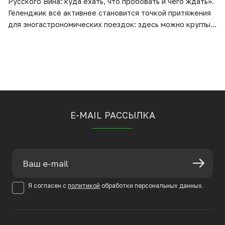
Русского Вина: куда ехать, что пробовать и чего ждать».
Геленджик всё активнее становится точкой притяжения
для эногастрономических поездок: здесь можно круглый
год посещать винодельни, знакомиться с разными
микротерруарами Южного Причерноморья и совмещать
дегустации с морским отдыхом. В этом материале — что
нового у виноделен региона и какие вина стоит
попробовать в новом сезоне.
E-MAIL РАССЫЛКА
Я согласен с
политикой
обработки персональных данных.