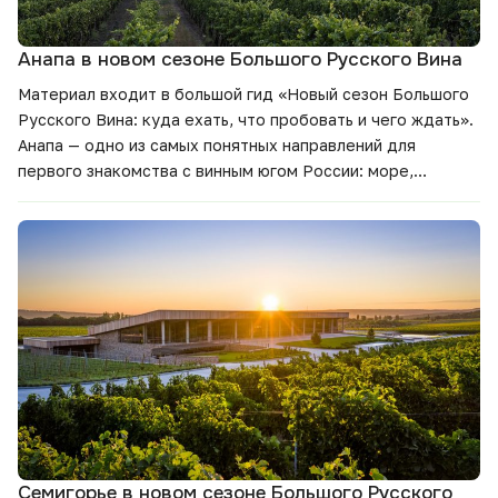
Анапа в новом сезоне Большого Русского Вина
Материал входит в большой гид
«Новый сезон Большого
Русского Вина: куда ехать, что пробовать и чего ждать».
Анапа — одно из самых понятных направлений для
первого знакомства с винным югом России: море,
виноградники, дегустации и маршруты, которые легко
встроить в отпуск. Собрали главное о винодельнях,
планах сезона и винах, на которые стоит обратить
внимание.
Семигорье в новом сезоне Большого Русского