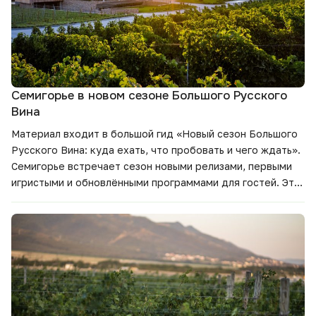
Семигорье в новом сезоне Большого Русского
Вина
Материал входит в большой гид
«Новый сезон Большого
Русского Вина: куда ехать, что пробовать и чего ждать».
Семигорье встречает сезон новыми релизами, первыми
игристыми и обновлёнными программами для гостей. Это
направление для тех, кто хочет увидеть винный регион в
развитии, познакомиться с семейным хозяйством и
попробовать вина, связанные с конкретным местом.