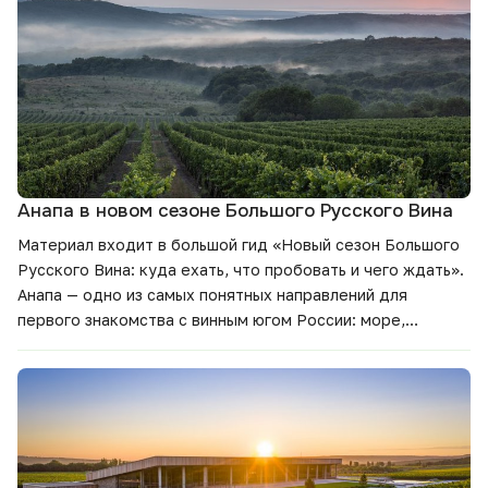
Анапа в новом сезоне Большого Русского Вина
Материал входит в большой гид
«Новый сезон Большого
Русского Вина: куда ехать, что пробовать и чего ждать».
Анапа — одно из самых понятных направлений для
первого знакомства с винным югом России: море,
виноградники, дегустации и маршруты, которые легко
встроить в отпуск. Собрали главное о винодельнях,
планах сезона и винах, на которые стоит обратить
внимание.