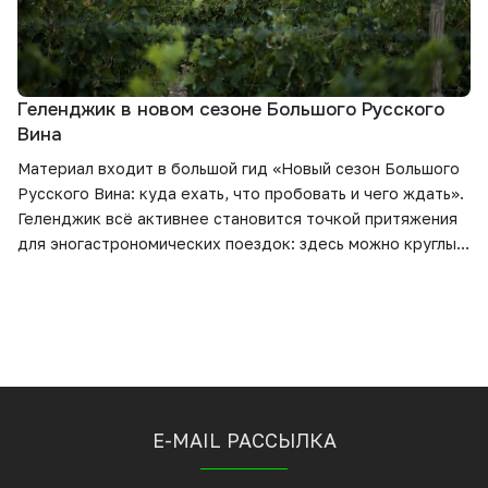
Геленджик в новом сезоне Большого Русского
Вина
Материал входит в большой гид
«Новый сезон Большого
Русского Вина: куда ехать, что пробовать и чего ждать».
Геленджик всё активнее становится точкой притяжения
для эногастрономических поездок: здесь можно круглый
год посещать винодельни, знакомиться с разными
микротерруарами Южного Причерноморья и совмещать
дегустации с морским отдыхом. В этом материале — что
нового у виноделен региона и какие вина стоит
попробовать в новом сезоне.
E-MAIL РАССЫЛКА