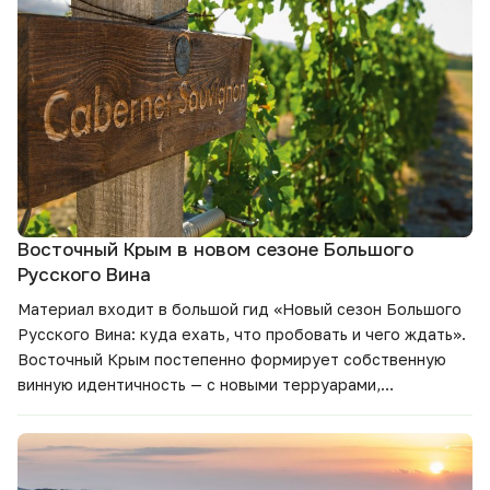
стоит попробовать.
Восточный Крым в новом сезоне Большого
Русского Вина
Материал входит в большой гид
«Новый сезон Большого
Русского Вина: куда ехать, что пробовать и чего ждать».
Восточный Крым постепенно формирует собственную
винную идентичность — с новыми терруарами,
хозяйствами и маршрутами. Разбираемся, чем интересен
регион в новом сезоне и какие вина помогут лучше
почувствовать его характер.