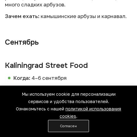
много сладких арбузов.
Зачем ехать:
камышинские арбузы и карнавал.
Сентябрь
Kaliningrad Street Food
Когда:
4–6 сентября
Где:
Калининград
Мы используем cookie для персонализации
Сайт:
streetfoodfestival.ru
сервисов и удобства пользователей.
Ознакомьтесь с нашей
политикой использования
Большой городской фестиваль, где собираются
cookies
.
десятки стритфуд-проектов, ремесленных и
крафтовых производителей, а в меню — вкусы со
Согласен
всего мира.