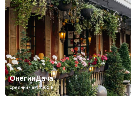
ОнегинДача
средний чек: 3500 ₽