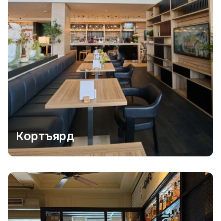
Кортъярд