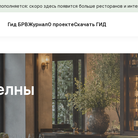
пополняется: скоро здесь появится больше ресторанов и инт
Гид БРВ
Журнал
О проекте
Скачать ГИД
елны