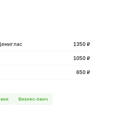
Демиглас
1350 ₽
1050 ₽
650 ₽
раки
Бизнес-ланч