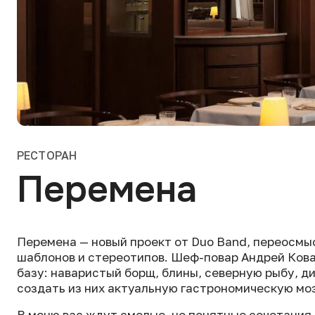
РЕСТОРАН
Перемена
Перемена — новый проект от Duo Band, переосм
шаблонов и стереотипов. Шеф-повар Андрей Кова
базу: наваристый борщ, блины, северную рыбу, ди
создать из них актуальную гастрономическую мо
В меню вас ждут смелые, но понятные сочетания 