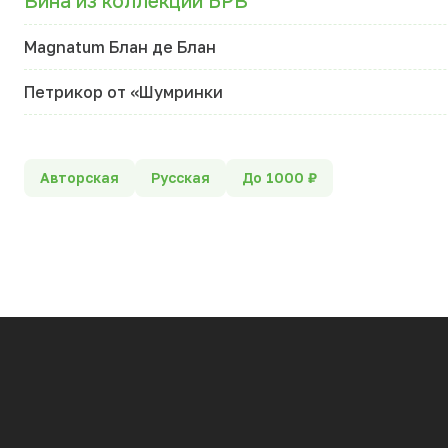
Вина из коллекции БРВ
Magnatum Блан де Блан
Петрикор от «Шумринки
Авторская
Русская
До 1000 ₽