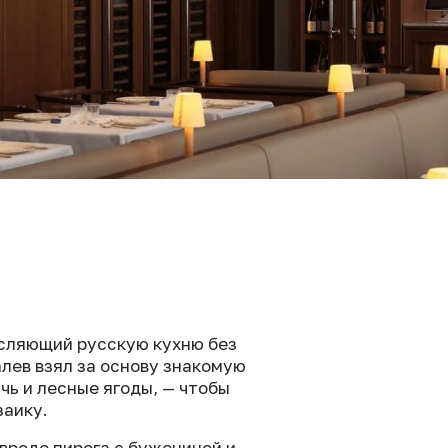
ысляющий русскую кухню без
лев взял за основу знакомую
чь и лесные ягоды, — чтобы
заику.
вроде пирога с бужениной и