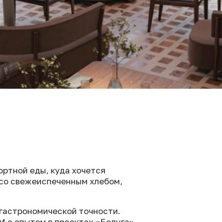
ортной еды, куда хочется
 со свежеиспеченным хлебом,
 гастрономической точности.
 с опытом в проектах «Белуга»,