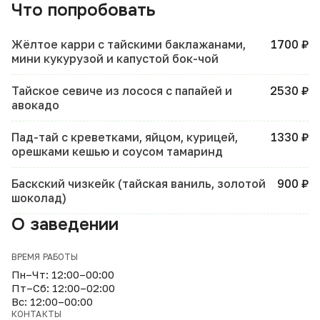
Что попробовать
Жёлтое карри с тайскими баклажанами,
1700 ₽
мини кукурузой и капустой бок-чой
Тайское севиче из лосося с папайей и
2530 ₽
авокадо
Пад-тай с креветками, яйцом, курицей,
1330 ₽
орешками кешью и соусом тамаринд
Баскский чизкейк (тайская ваниль, золотой
900 ₽
шоколад)
О заведении
ВРЕМЯ РАБОТЫ
Пн–Чт: 12:00–00:00
Пт–Сб: 12:00–02:00
Вс: 12:00–00:00
КОНТАКТЫ